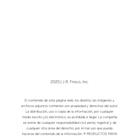
El contenido de esta página web, los diseños, las imágenes y
archivos adjuntos contienen son propiedad y derechos del autor.
La distribución, uso o copia de la información, por cualquier
medio escrito y/o electrónico, es prohibida e ilegal. La compañía
se exime de cualquier responsabilidad civil, penal, registral y de
cualquier otra área del derecho, por el mal uso que pueda
hacerse del contenido de la información. ® PRODUCTOS MAYA
The content of this website, designs, images and the attached
files are property and rights of the autor. The distribution, use, or
copying of the information, by any written and/or electronic
means is prohibited and ilegal. This company is exempt from civil,
penal, registry and other area of law, for the misuse that may be
made of the content of the information. ® PRODUCTOS MAYA